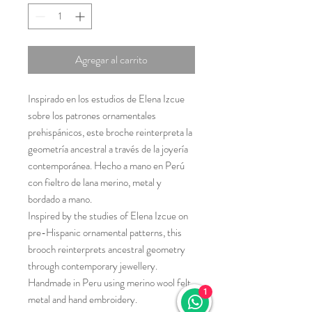
Agregar al carrito
Inspirado en los estudios de Elena Izcue
sobre los patrones ornamentales
prehispánicos, este broche reinterpreta la
geometría ancestral a través de la joyería
contemporánea. Hecho a mano en Perú
con fieltro de lana merino, metal y
bordado a mano.
Inspired by the studies of Elena Izcue on
pre-Hispanic ornamental patterns, this
brooch reinterprets ancestral geometry
through contemporary jewellery.
Handmade in Peru using merino wool felt,
1
metal and hand embroidery.