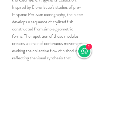
Inspired by Elena Izcue’s studies of pre-
Hispanic Peruvian iconography, the piece
develops a sequence of stylized fish
constructed from simple geometric
forms. The repetition of these modules
creates a sense of continuous movement,
1
evoking the collective flow of a shoal while
reflecting the visual synthesis that
characterizes Izcue’s graphic language.
This special series is part of a collaboration
with MALI @museodeartelima.
Inspired by the designs of Elena Izcue, I
reinterpreted some of her motifs using
merino wool felt, metal, and embroidery—
bringing her legacy into the present.
Elena Izcue was a Peruvian designer who