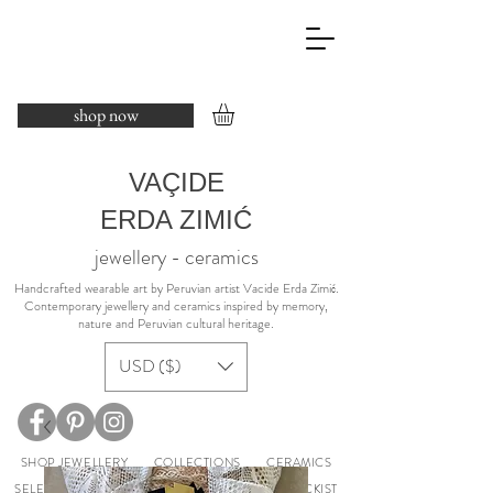
shop now
VAÇIDE
ERDA ZIMIĆ
jewellery - ceramics
​Handcrafted wearable art by Peruvian artist Vacide Erda Zimić.
Contemporary jewellery and ceramics inspired by memory,
nature and Peruvian cultural heritage.
USD ($)
SHOP JEWELLERY
COLLECTIONS
CERAMICS
SELECTED EXHIBITIONS
ABOUT
PRESS
STOCKIST